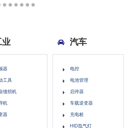
工业
汽车
频器
电控
动工具
电池管理
业缝纫机
启停器
焊机
车载逆变器
变器
充电桩
HID氙气灯