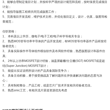
3
、能够合理制定项目计划，并按科学严谨的设计规范和流程，按时保质完成项目
计划；
4
、能指导版图工程师共同完成版图工作；
5
、完善项目开发流程，维护技术文档，并优化项目定义，设计，仿真，版图等检
查规范；
任职资格：
1
、 本科及以上学历，微电子
/
电子工程
/
电子科学等相关专业；
2
、 熟悉
MOS
管等功率半导体的产品开发流程，有
MOS
管等功率器件产品研发经
验者优先；
3
、 具备实际操作半导体组件模似软件及布局软件经验，熟悉版图设计和器件仿
真
;
4
、
2
年以上功率
MOSFET
设计经验，涵盖屏蔽栅
/
分立栅
(SGT) MOSFET
或是超
结
(Super Junction) MOSFET
设计；
5
、 能提出实证说明所设计的产品具备国际竞争力；
6
、 具备主动积极，勇于接受挑战及了解问题所在并快速解决问题的态度与决
心；
7
、 具有制程整合，产品工程，或是芯片厂技术开发相关经验者尤佳。
8
、 熟悉
smic
工艺，有相关流片渠道资源优先考虑