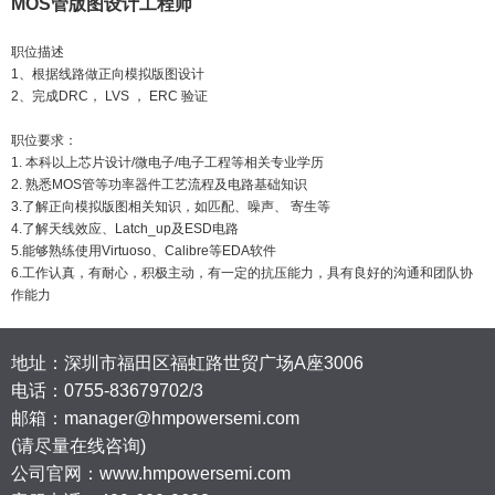
MOS
管版图设计工程师
职位描述
1
、根据线路做正向模拟版图设计
2
、完成
DRC
，
LVS
，
ERC
验证
职位要求：
1.
本科以上芯片设计
/
微电子
/
电子工程等相关专业学历
2.
熟悉
MOS
管等功率器件工艺流程及电路基础知识
3.
了解正向模拟版图相关知识，如匹配、噪声、 寄生等
4.
了解天线效应、
Latch_up
及
ESD
电路
5.
能够熟练使用
Virtuoso
、
Calibre
等
EDA
软件
6.
工作认真，有耐心，积极主动，有一定的抗压能力，具有良好的沟通和团队协
作能力
地址：深圳市福田区福虹路世贸广场A座3006
电话：
0755-83679702/3
邮箱：manager@hmpowersemi.com
(请尽量在线咨询)
公司官网：www.hmpowersemi.com